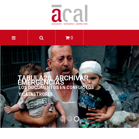
0
ARCHIVAMOS 140
ALGO MÁS QUE DULCES. EL
PATRIMONIO
DOCUMENTAL DE LOS
CONVENTOS FEMENINOS
VER