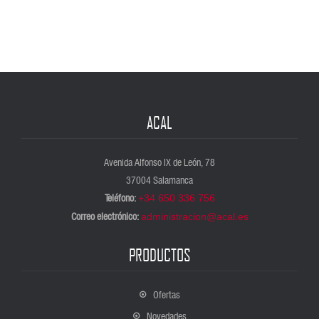
ACAL
Avenida Alfonso IX de León, 78
37004 Salamanca
Teléfono:
+34 650 336 756
Correo electrónico:
administracion@acal.es
PRODUCTOS
Ofertas
Novedades