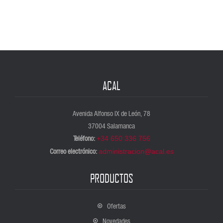
ACAL
Avenida Alfonso IX de León, 78
37004 Salamanca
Teléfono:
+34 650 336 756
Correo electrónico:
administracion@acal.es
PRODUCTOS
Ofertas
Novedades