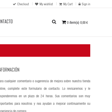
Checkout
My wishlist
My Cart
Sign in
ONTACTO
item(s)
0
0,00 €
NFORMACIÓN
ara cualquier comentario o sugerencia de mejora sobre nuestra tienda
nline, complete este formulario de contacto. Lo revisaremos y le
esponderemos en un plazo de 24 horas. Sus comentarios son muy
mportantes para nosotros y nos ayudan a mejorar continuamente su
xperiencia de compra.