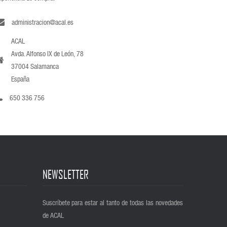
administracion@acal.es
ACAL
Avda. Alfonso IX de León, 78
37004 Salamanca
España
650 336 756
NEWSLETTER
Suscríbete para estar al tanto de todas las novedades
de ACAL