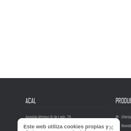
ACAL
PRODU
Avenida Alfonso IX de León, 78
Oferta
37004 Salamanca
Noved
Este web utiliza cookies propias y