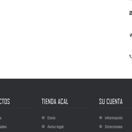
CTOS
TIENDA ACAL
SU CUENTA
s
Envío
Información
ades
Aviso legal
Direcciones