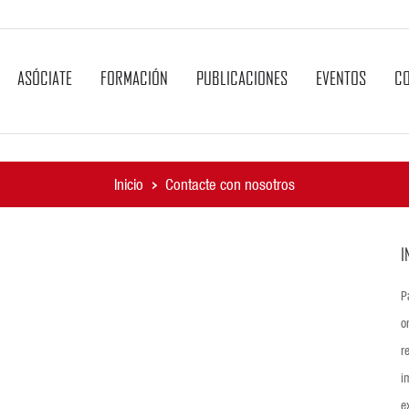
ASÓCIATE
FORMACIÓN
PUBLICACIONES
EVENTOS
C
Inicio
Contacte con nosotros
I
P
o
r
i
e