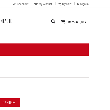
Checkout
My wishlist
My Cart
Sign in
ONTACTO
item(s)
0
0,00 €
OPINIONES