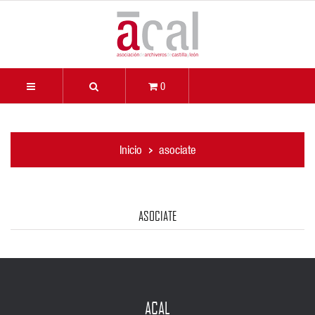
0
Inicio
asociate
ASOCIATE
ACAL