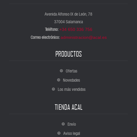
Tema 3. Elementos gráficos.
Avenida Alfonso IX de León, 78
Tema 4. Causas de deterioro.
37004 Salamanca
Tema 5. Conservación Preventiva: Técnicas y métodos preventivos de
Teléfono:
+34 650 336 756
conservación.
Correo electrónico:
administracion@acal.es
Tema 6. Estado de conservación: Análisis y estudios previos.
PRODUCTOS
Tema 7. Las Restauración y sus tratamientos.
Tema 8. Intervención sobre Colecciones Fotográficas.
Ofertas
Tema 9. Condiciones de conservación y exhibición.
Novedades
Los más vendidos
Profesorado
TIENDA ACAL
Envío
Aviso legal