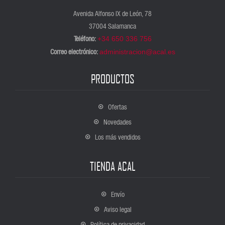
tumba de Tutankamón y la mirada a los archivos de la fotógrafa
Avenida Alfonso IX de León, 78
india Dayanita Singh.
37004 Salamanca
Teléfono:
+34 650 336 756
Correo electrónico:
administracion@acal.es
PRODUCTOS
Ofertas
Novedades
Los más vendidos
TIENDA ACAL
Envío
Aviso legal
Política de privacidad