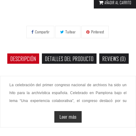
AÑADIR AL CARRITO
Compartir
Tuitear
Pinterest
DESCRIPCIÓN
DETALLES DEL PRODUCTO
REVIEWS (0)
La celebración del primer congreso nacional de archivos ha sido un
hito para la archivística española. Celebrado en Pamplona bajo el
lema “Una experiencia colaborativa”, el congreso destacó por su
innovador formato que impulsó la interacción entre profesionales y
Leer más
grupos de trabajo, fomentando el debate, el intercambio de buenas
prácticas y la búsqueda conjunta de soluciones a los retos actuales.
Los ejes principales fueron multilingüismo, participación ciudadana,