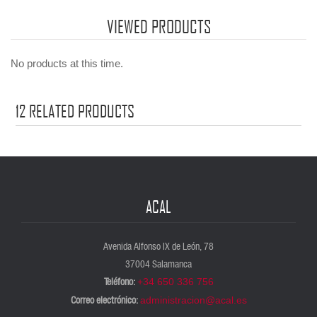
innovación y cooperación, pilares fundamentales para el futuro de la
VIEWED PRODUCTS
profesión. En el artículo central de este nuevo número de Archivamos
Joaquim Llansó señala que esta vía que se inicia con el congreso es
No products at this time.
una demostración de cómo la colaboración puede transformar el
panorama archivístico nacional.
12
RELATED PRODUCTS
ACAL
Avenida Alfonso IX de León, 78
37004 Salamanca
Teléfono:
+34 650 336 756
Correo electrónico:
administracion@acal.es