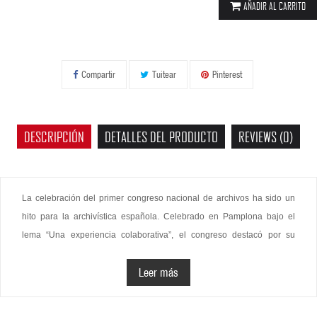
AÑADIR AL CARRITO
Compartir
Tuitear
Pinterest
DESCRIPCIÓN
DETALLES DEL PRODUCTO
REVIEWS (0)
La celebración del primer congreso nacional de archivos ha sido un
hito para la archivística española. Celebrado en Pamplona bajo el
lema “Una experiencia colaborativa”, el congreso destacó por su
innovador formato que impulsó la interacción entre profesionales y
Leer más
grupos de trabajo, fomentando el debate, el intercambio de buenas
prácticas y la búsqueda conjunta de soluciones a los retos actuales.
Los ejes principales fueron multilingüismo, participación ciudadana,