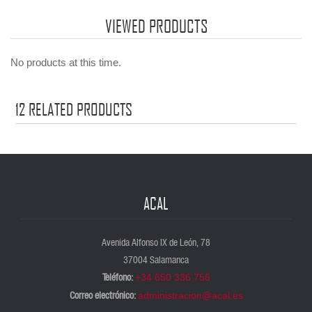
innovación y cooperación, pilares fundamentales para el futuro de la
VIEWED PRODUCTS
profesión. En el artículo central de este nuevo número de Archivamos
Joaquim Llansó señala que esta vía que se inicia con el congreso es
No products at this time.
una demostración de cómo la colaboración puede transformar el
panorama archivístico nacional.
12
RELATED PRODUCTS
ACAL
Avenida Alfonso IX de León, 78
37004 Salamanca
Teléfono:
+34 650 336 756
Correo electrónico:
administracion@acal.es