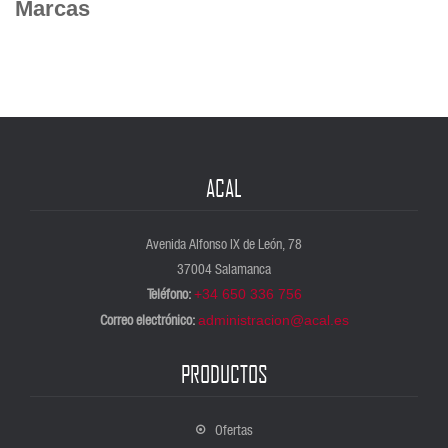
Marcas
ACAL
Avenida Alfonso IX de León, 78
37004 Salamanca
Teléfono:
+34 650 336 756
Correo electrónico:
administracion@acal.es
PRODUCTOS
Ofertas