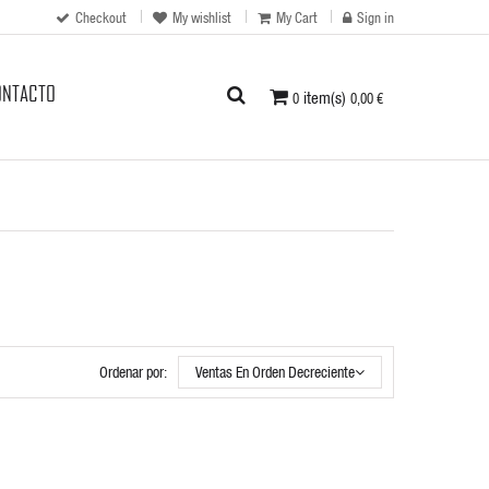
Checkout
My wishlist
My Cart
Sign in
ONTACTO
item(s)
0
0,00 €
Ordenar por:
Ventas En Orden Decreciente