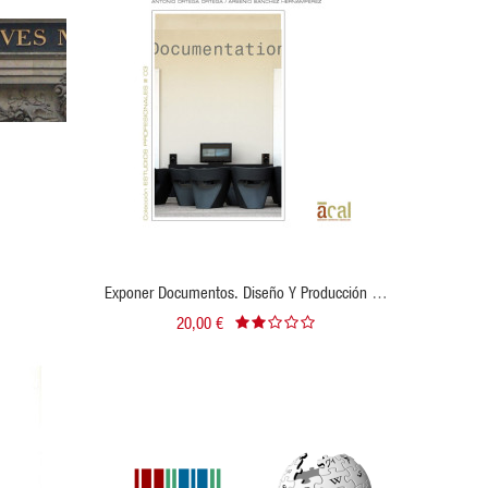
VISTA RÁPIDA
VER PRODUCTO
Exponer Documentos. Diseño Y Producción De
Muestras Documentales
20,00 €
VISTA RÁPIDA