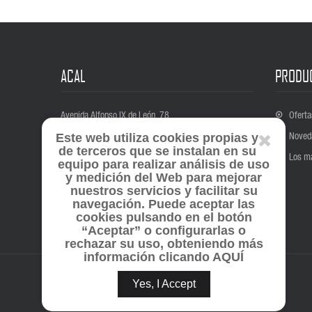
ACAL
PRODU
Avenida Alfonso IX de León, 78
Oferta
37004 Salamanca
Noved
Este web utiliza cookies propias y
Teléfono:
+34 650 336 756
de terceros que se instalan en su
Los m
equipo para realizar análisis de uso
Correo electrónico:
administracion@acal.es
y medición del Web para mejorar
nuestros servicios y facilitar su
navegación. Puede aceptar las
cookies pulsando en el botón
“Aceptar” o configurarlas o
rechazar su uso, obteniendo más
información clicando AQUÍ
Yes, I Accept