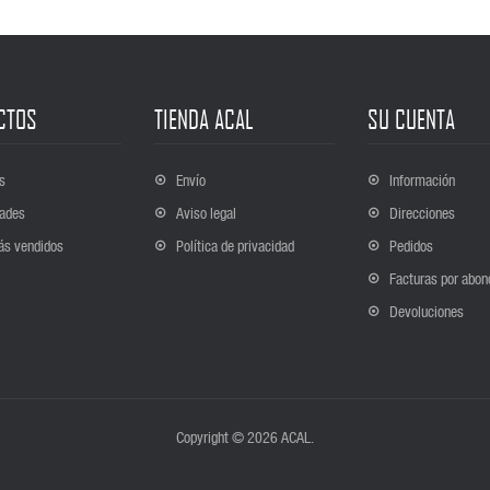
CTOS
TIENDA ACAL
SU CUENTA
s
Envío
Información
ades
Aviso legal
Direcciones
ás vendidos
Política de privacidad
Pedidos
Facturas por abon
Devoluciones
Copyright © 2026 ACAL.