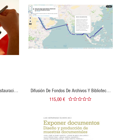
VISTA RÁPIDA
VER PRODUCTO
stauración
Difusión De Fondos De Archivos Y Bibliotecas
cumental
Mediante Cartografía Web
115,00 €