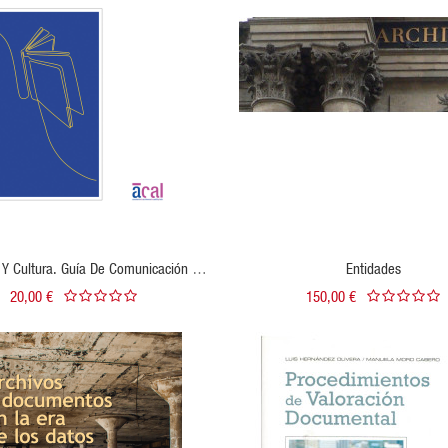
VISTA RÁPIDA
VISTA RÁPIDA
AÑADIR AL CARRITO
n Y Cultura. Guía De Comunicación Y
Entidades
nclusivo En Archivos, Bibliotecas Y
20,00 €
150,00 €
Museos
VISTA RÁPIDA
VISTA RÁPIDA