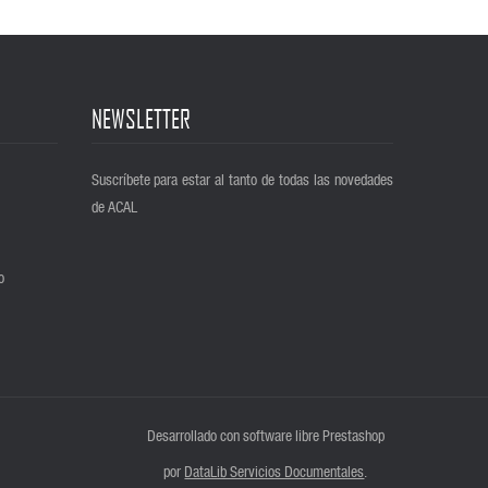
NEWSLETTER
Suscríbete para estar al tanto de todas las novedades
de ACAL
o
Desarrollado con software libre Prestashop
por
DataLib Servicios Documentales
.